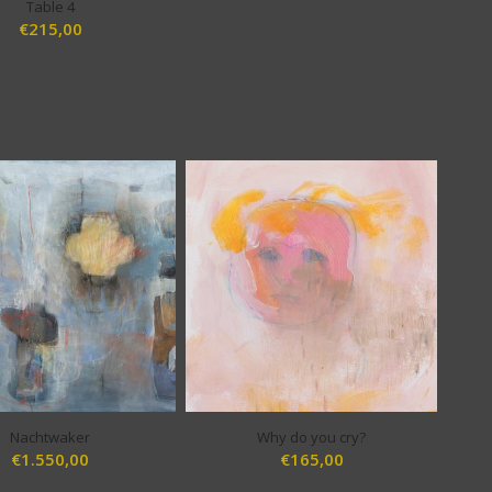
Table 4
€
215,00
Nachtwaker
Why do you cry?
€
1.550,00
€
165,00