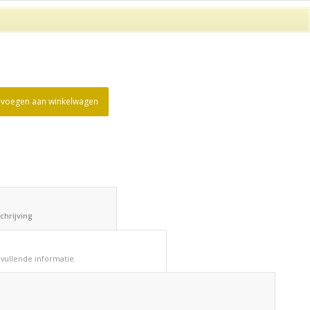
voegen aan winkelwagen
						Beschrijving					
						Aanvullende informatie					