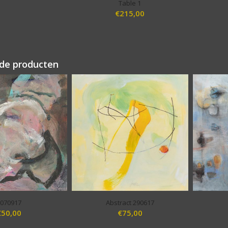
Table 1
€
215,00
de producten
070917
Abstract 290617
€
50,00
€
75,00