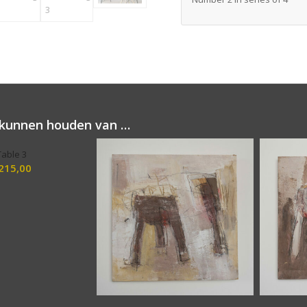
 kunnen houden van …
Table 3
215,00