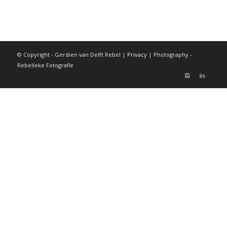
© Copyright - Gerdien van Delft Rebel |
Privacy
| Photography -
Rebelleke Fotografie