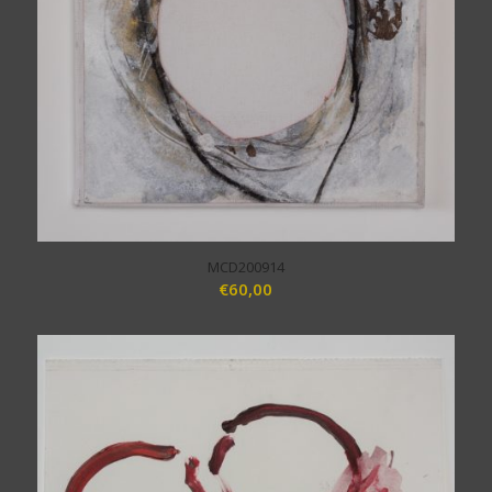
MCD200914
€
60,00