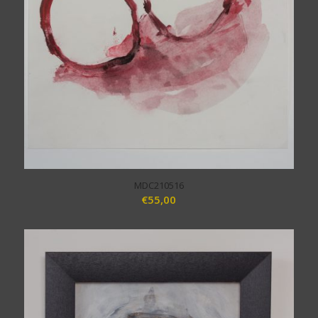
MDC210516
€
55,00